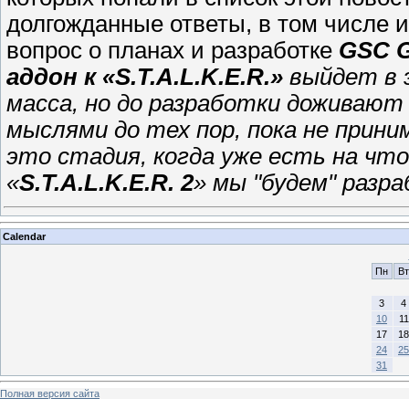
долгожданные ответы, в том числе и
вопрос о планах и разработке
GSC G
аддон к «S.T.A.L.K.E.R.»
выйдет в э
масса, но до разработки доживают
мыслями до тех пор, пока не прин
это стадия, когда уже есть на чт
«
S.T.A.L.K.E.R. 2
» мы "будем" разр
Calendar
Пн
Вт
3
4
10
11
17
18
24
25
31
Полная версия сайта