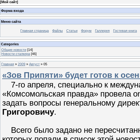
[
Мой сайт
]
Форма входа
Меню сайта
Главная страница
Файлы
Статьи
Форум
Галлерея
Гостевая книга
Categories
Общие новости
[14]
Новости сталкера
[46]
Главная
»
2009
»
Август
»
05
«Зов Припяти» будет готов к осен
7-го апреля, специально к междун
«Комсомольская правда» провела on
задать вопросы генеральному дирек
Григоровичу
.
Всего было задано не пересчитанн
которых попали в список этой новос